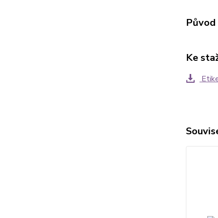
Původ 
Ke sta
Etik
Souvise