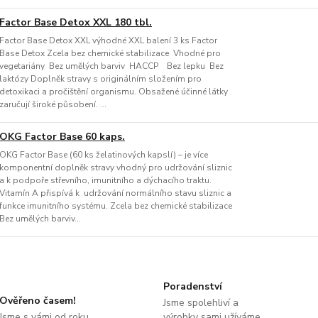
Factor Base Detox XXL 180 tbl.
Factor Base Detox XXL výhodné XXL balení 3 ks Factor
Base Detox Zcela bez chemické stabilizace Vhodné pro
vegetariány Bez umělých barviv HACCP Bez lepku Bez
laktózy Doplněk stravy s originálním složením pro
detoxikaci a pročištění organismu. Obsažené účinné látky
zaručují široké působení. ...
OKG Factor Base 60 kaps.
OKG Factor Base (60 ks želatinových kapslí) – je více
komponentní doplněk stravy vhodný pro udržování sliznic
a k podpoře střevního, imunitního a dýchacího traktu.
Vitamín A přispívá k udržování normálního stavu sliznic a
funkce imunitního systému. Zcela bez chemické stabilizace
Bez umělých barviv...
Poradenství
Ověřeno časem!
Jsme spolehliví a
Jsme s vámi od roku
výrobky sami užíváme