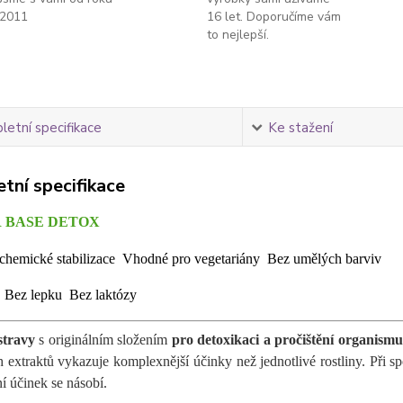
2011
16 let. Doporučíme vám
to nejlepší.
etní specifikace
Ke stažení
tní specifikace
 BASE DETOX
chemické stabilizace
Vhodné pro vegetariány
Bez umělých barviv
P
Bez lepku
Bez laktózy
stravy
s originálním složením
pro detoxikaci a pročištění organismu
h extraktů vykazuje komplexnější účinky než jednotlivé rostliny. Při 
í účinek se násobí.