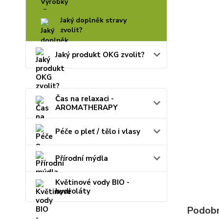
Jaký doplněk stravy
zvolit?
Jaký produkt OKG zvolit?
Čas na relaxaci -
AROMATHERAPY
Péče o pleť / tělo i vlasy
Přírodní mýdla
Květinové vody BIO -
hydroláty
Podobn