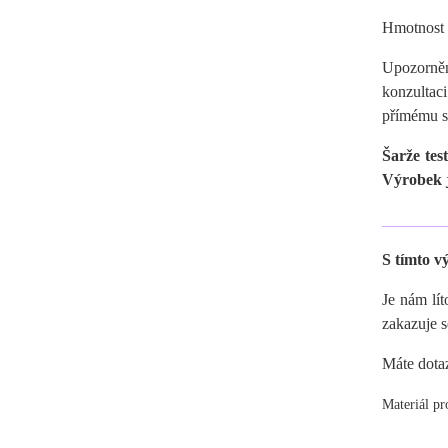
Hmotnost 
Upozorněn
konzultac
přímému s
Šarže tes
Výrobek j
________
S tímto v
Je nám lí
zakazuje s
Máte dota
Materiál pr