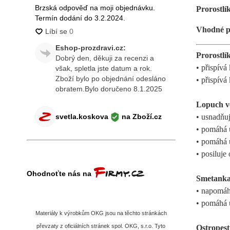
Prorostlí
Vhodné pr
Prorostlí
• přispívá 
• přispívá
Lopuch vě
• usnadňuj
• pomáhá 
• pomáhá 
• posiluje
Smetanka
• napomáhá
• pomáhá 
Materiály k výrobkům OKG jsou na těchto stránkách
převzaty z oficiálních stránek spol. OKG, s.r.o. Tyto
Ostropes