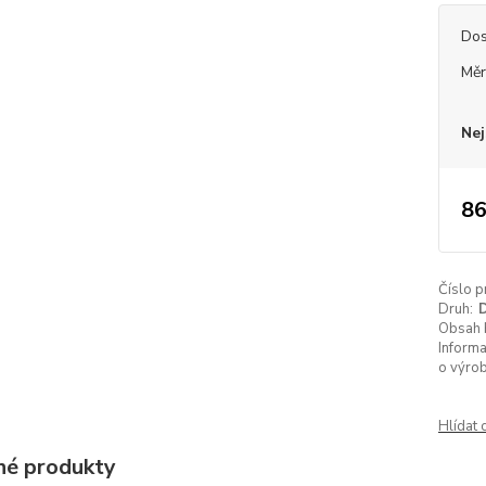
Dos
Měr
Nej
86
Číslo p
Druh:
D
Obsah b
Inform
o výrob
Hlídat 
é produkty