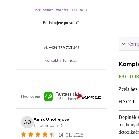
nez. partner / manažer (01-007509)
Potřebujete poradit?
Kompl
tel. +420 739 735 362
Kontaktní formulář
Komple
FACTOR
Zcela bez 
HACC
Doplněk 
rostlinnýc
detoxikačn