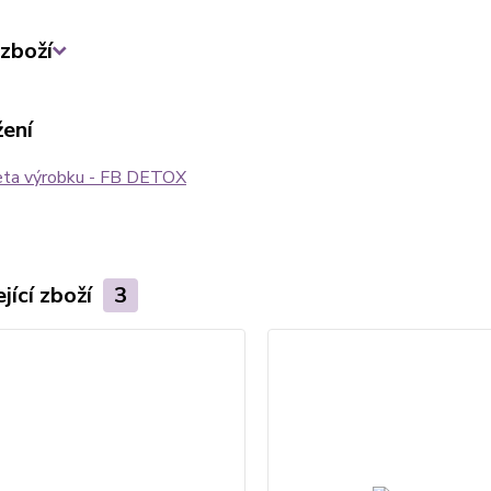
zboží
žení
eta výrobku - FB DETOX
jící zboží
3