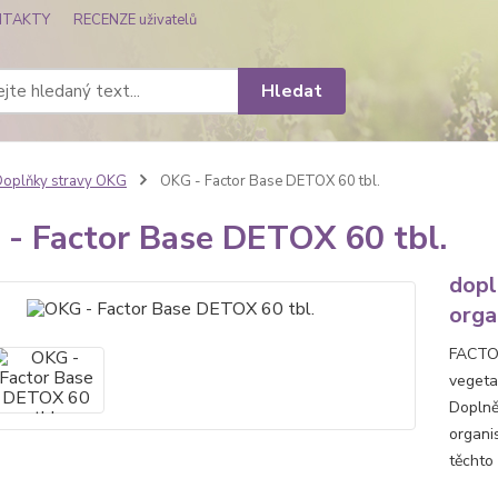
NTAKTY
RECENZE uživatelů
Hledat
oplňky stravy OKG
OKG - Factor Base DETOX 60 tbl.
- Factor Base DETOX 60 tbl.
dopl
orga
FACTOR
vegeta
Doplněk
organi
těchto