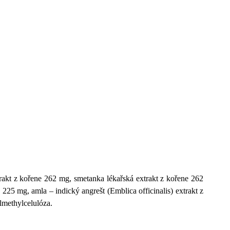
xtrakt z kořene 262 mg, smetanka lékařská extrakt z kořene 262
 225 mg, amla – indický angrešt (Emblica officinalis) extrakt z
ylmethylcelulóza
.