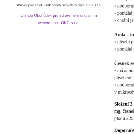
stránky jako celek však nebyly schváleny spol. OKG s.r.o.
• podporuj
• pomáhá p
E-shop Obchůdek pro zdraví není oficiálním
• chrání ja
webem spol. OKG s.r.o.
Amla – in
• působí p
• pomáhá u
Česnek se
• má antio
působení s
• podporuj
v mikrocé
Složení 3
mg, česnek
plodu 225 
Doporuče