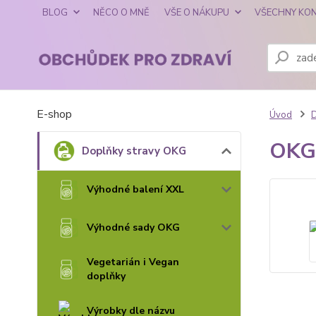
BLOG
NĚCO O MNĚ
VŠE O NÁKUPU
VŠECHNY KO
E-shop
Úvod
D
OKG 
Doplňky stravy OKG
Výhodné balení XXL
Výhodné sady OKG
Vegetarián i Vegan
doplňky
Výrobky dle názvu