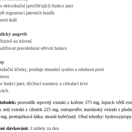
e detoxikační (pročišťující) funkce jater
ři regeneraci jaterních buněk
terní tkáň
dický angrešt
říznivě na trávení
držovat pravidelnost střevní funkce
tý
xidační účinky, posiluje imunitní systém a odolnost proti
tresu
e funkci jater, dýchací soustavy a cirkulaci krve
vách.
 tobolek:
prorostlík srpovitý extrakt z kořene 375 mg, lopuch větší e
 setý extrakt z cibulek 225 mg, ostropestřec mariánský extrakt z plodu
mg, protispékavá látka: stearát hořečnatý. Obal tobolky: hydroxyprop
né dávkování:
3 tablety za den