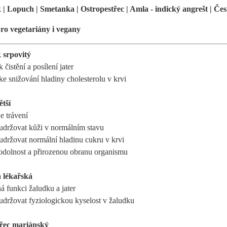
k | Lopuch | Smetanka | Ostropestřec | Amla - indický angrešt | Če
o vegetariány i vegany
k srpovitý
k čistění a posílení jater
 ke snižování hladiny cholesterolu v krvi
tší
e trávení
udržovat kůži v normálním stavu
udržovat normální hladinu cukru v krvi
 odolnost a přirozenou obranu organismu
 lékařská
 funkci žaludku a jater
udržovat fyziologickou kyselost v žaludku
třec mariánský