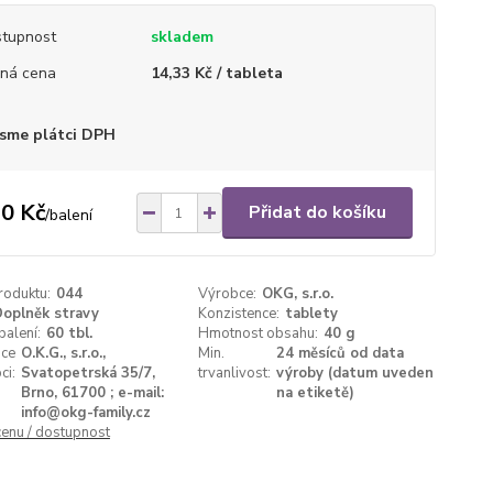
tupnost
skladem
ná cena
14,33 Kč / tableta
sme plátci DPH
0 Kč
Přidat do košíku
/
balení
roduktu:
044
Výrobce:
OKG, s.r.o.
oplněk stravy
Konzistence:
tablety
alení:
60 tbl.
Hmotnost obsahu:
40 g
ace
O.K.G., s.r.o.,
Min.
24 měsíců od data
ci:
Svatopetrská 35/7,
trvanlivost:
výroby (datum uveden
Brno, 61700 ; e-mail:
na etiketě)
info@okg-family.cz
cenu / dostupnost