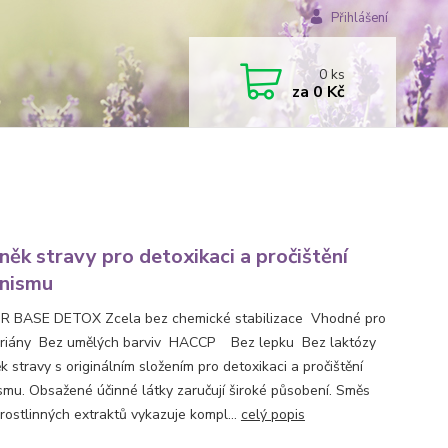
Přihlášení
0
ks
za
0 Kč
něk stravy pro detoxikaci a pročištění
nismu
 BASE DETOX Zcela bez chemické stabilizace Vhodné pro
riány Bez umělých barviv HACCP Bez lepku Bez laktózy
 stravy s originálním složením pro detoxikaci a pročištění
smu. Obsažené účinné látky zaručují široké působení. Směs
 rostlinných extraktů vykazuje kompl...
celý popis