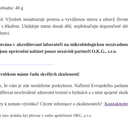
obsahu: 40 g
í: Výrobek nenahrazuje pestrou a vyváženou stravu a zdravý životní
i s lékařem. Ukládejte mimo dosah dětí, nepřekračujte doporučené dá
lunci.
tována v akreditované laboratoři na mikrobiologickou nezávadno
sou oprávněni nabízet pouze nezávislí partneři O.K.G., s.r.o.
________________________
ýrobkem máme řadu skvělých zkušeností!
to, že vám je zde nemůžeme poskytnout. Nařízení Evropského parlam
dělovat neschválené zdravotní tvrzení o bylinách a s nimi spojené zkuše
zy k tomuto výrobku? Chcete informace o zkušenostech?
Kontaktujte
o tuto stránku byl převzat z webu společnosti OKG.,s.r.o.