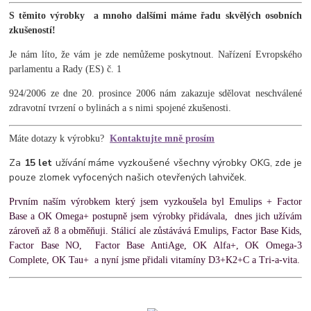
S těmito
výrobky a mnoho dalšími máme řadu skvělých osobních
zkušeností!
Je nám líto, že vám je zde nemůžeme poskytnout. Nařízení Evropského
parlamentu a Rady (ES) č. 1
924/2006 ze dne 20. prosince 2006 nám zakazuje sdělovat neschválené
zdravotní tvrzení o bylinách a s nimi spojené zkušenosti.
Máte dotazy k výrobku?
Kontaktujte mně prosím
Za
15 let
užívání máme vyzkoušené všechny výrobky OKG, zde je
pouze zlomek vyfocených našich otevřených lahviček.
Prvním naším výrobkem který jsem vyzkoušela byl Emulips + Factor
Base a OK Omega+
postupně jsem výrobky přidávala, dnes jich užívám
zároveň až 8 a obměňuji. Stálicí ale zůstávává Emulips, Factor Base Kids,
Factor Base NO, Factor Base AntiAge, OK Alfa+, OK Omega-3
Complete, OK Tau+ a nyní jsme přidali vitamíny D3+K2+C a Tri-a-vita.