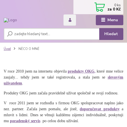
0
ks
za
0 Kč
Menu
Hledat
Úvod
NĚCO O MNĚ
V roce 2010 jsem na internetu objevila
produkty OKG,
které mne velice
zaujaly... tehdy jsem se také registrovala, a stala jsem se
slevovým
uživatelem
.
Produkty OKG jsem začala pravidelně užívat společně se svojí rodinou.
V roce 2011 jsem se rozhodla s firmou OKG spolupracovat naplno jako
nez. partner. Začala jsem pomalu, ale jistě,
doporučovat produkty
a
mluvit s lidmi. Dnes se věnuji každému zájemci individuálně, poskytuji
mu
poradenský servis
po celou dobu užívání.