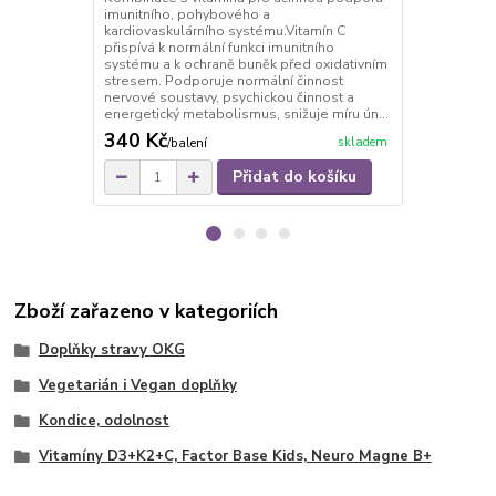
minerálů - Se
imunitního, pohybového a
- Ženšen, Ma
kardiovaskulárního systému.Vitamín C
pro podporu
přispívá k normální funkci imunitního
Zcela bez ch
systému a k ochraně buněk před oxidativním
barviv HACCP
stresem. Podporuje normální činnost
nervové soustavy, psychickou činnost a
energetický metabolismus, snižuje míru ún...
340 Kč
970 Kč
skladem
/
balení
/
ba
Přidat do košíku
Zboží zařazeno v kategoriích
Doplňky stravy OKG
Vegetarián i Vegan doplňky
Kondice, odolnost
Vitamíny D3+K2+C, Factor Base Kids, Neuro Magne B+