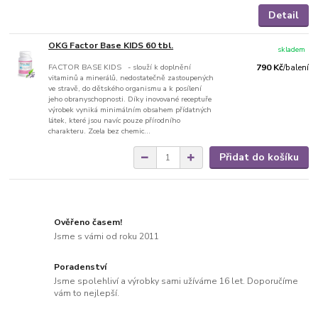
Detail
OKG Factor Base KIDS 60 tbl.
skladem
FACTOR BASE KIDS - slouží k doplnění
790 Kč
/
balení
vitaminů a minerálů, nedostatečně zastoupených
ve stravě, do dětského organismu a k posílení
jeho obranyschopnosti. Díky inovované receptuře
výrobek vyniká minimálním obsahem přídatných
látek, které jsou navíc pouze přírodního
charakteru. Zcela bez chemic...
Přidat do košíku
Ověřeno časem!
Jsme s vámi od roku 2011
Poradenství
Jsme spolehliví a výrobky sami užíváme 16 let. Doporučíme
vám to nejlepší.