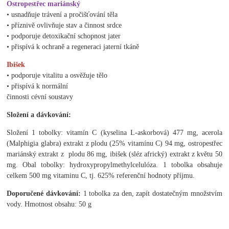
Ostropestřec mariánský
• usnadňuje trávení a pročišťování těla
• příznivě ovlivňuje stav a činnost srdce
• podporuje detoxikační schopnost jater
• přispívá k ochraně a regeneraci jaterní tkáně
Ibišek
• podporuje vitalitu a osvěžuje tělo
• přispívá k normální
činnosti cévní soustavy
Složení a dávkování:
Složení 1 tobolky: vitamín C (kyselina L-askorbová) 477 mg, acerola
(Malphigia glabra) extrakt z plodu (25% vitamínu C) 94 mg, ostropestřec
mariánský extrakt z plodu 86 mg, ibišek (sléz africký) extrakt z květu 50
mg.
Obal tobolky: hydroxypropylmethylcelulóza. 1 tobolka obsahuje
celkem 500 mg vitaminu C, tj. 625% referenční hodnoty příjmu.
Doporučené dávkování:
1 tobolka za den, zapít dostatečným množstvím
vody. Hmotnost obsahu: 50 g