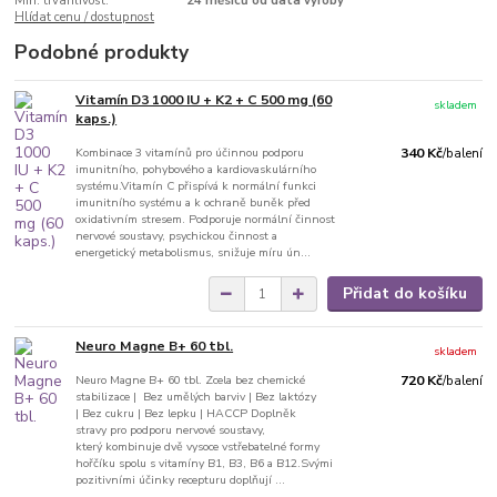
Min. trvanlivost:
24 měsíců od data výroby
Hlídat cenu / dostupnost
Podobné produkty
Vitamín D3 1000 IU + K2 + C 500 mg (60
skladem
kaps.)
Kombinace 3 vitamínů pro účinnou podporu
340 Kč
/
balení
imunitního, pohybového a kardiovaskulárního
systému.Vitamín C přispívá k normální funkci
imunitního systému a k ochraně buněk před
oxidativním stresem. Podporuje normální činnost
nervové soustavy, psychickou činnost a
energetický metabolismus, snižuje míru ún...
Přidat do košíku
Neuro Magne B+ 60 tbl.
skladem
Neuro Magne B+ 60 tbl. Zcela bez chemické
720 Kč
/
balení
stabilizace | Bez umělých barviv | Bez laktózy
| Bez cukru | Bez lepku | HACCP Doplněk
stravy pro podporu nervové soustavy,
který kombinuje dvě vysoce vstřebatelné formy
hořčíku spolu s vitamíny B1, B3, B6 a B12.Svými
pozitivními účinky recepturu doplňují ...