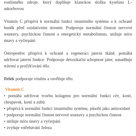
rostlinného zdroje, který doplňuje klasickou složku kyselinu L-
askorbovou.
Vitamín C přispívá k normální funkci imunitního systému a k ochraně
buněk před oxidativním stresem. Podporuje normální činnost nervové
soustavy, psychickou činnost a energetický metabolismus, snižuje míru
únavy a vyčerpání.
Ostropestřec přispívá k ochraně a regeneraci jaterní tkáně, pomáhá
udržovat jaterní funkce. Podporuje detoxikační schopnost jater, usnadňuje
trávení a pročišťování těla.
Ibišek
podporuje vitalitu a osvěžuje tělo.
Vitamín C
• pomáhá udržovat tvorbu kolagenu pro normální funkci cév, kostí,
chrupavek, kostí a zubů
• přispívá k normální funkci imunitního systému, působí jako antioxidant
• podporuje normální činnost nervové soustavy a psychickou činnost
• snižuje míru únavy a vyčerpání
• zvyšuje vstřebávání železa