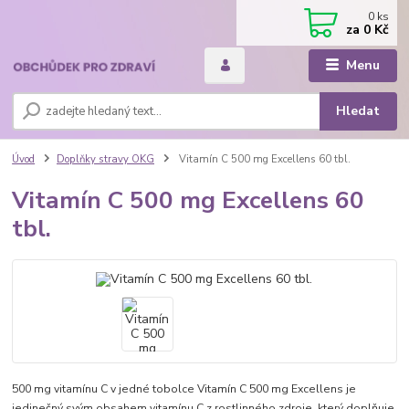
0
ks
za
0 Kč
Menu
Hledat
Úvod
Doplňky stravy OKG
Vitamín C 500 mg Excellens 60 tbl.
Vitamín C 500 mg Excellens 60
tbl.
500 mg vitamínu C v jedné tobolce Vitamín C 500 mg Excellens je
jedinečný svým obsahem vitamínu C z rostlinného zdroje, který doplňuje