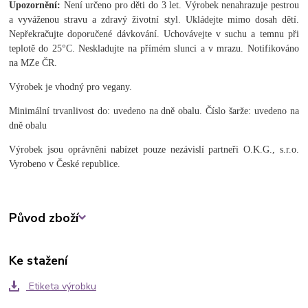
Upozornění:
Není určeno pro děti do 3 let. Výrobek nenahrazuje pestrou
a vyváženou stravu a zdravý životní styl. Ukládejte mimo dosah dětí.
Nepřekračujte doporučené dávkování. Uchovávejte v suchu a temnu při
teplotě do 25°C. Neskladujte na přímém slunci a v mrazu. Notifikováno
na MZe ČR.
Výrobek je vhodný pro vegany.
Minimální trvanlivost do: uvedeno na dně obalu. Číslo šarže: uvedeno na
dně obalu
Výrobek jsou oprávněni nabízet pouze nezávislí partneři O.K.G., s.r.o.
Vyrobeno v České republice.
Původ zboží
Ke stažení
Etiketa výrobku