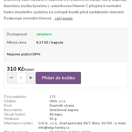
klasickou složku kyselinu L-askorbovou.Vitamín C přispívá k normální
funkci imunitního systému a k ochraně buněk před oxidativním stresem.
Podporuje normální činnost...
celý popis
Dostupnost
skladem
Měrná cena
5,17 Kč / kapsle
Nejsme plátci DPH
310 Kč
/
balení
Přidat do košíku
Číslo produktu:
171
Výrobce:
OKG, s.r.o.
Druh:
Doplněk stravy
Konzistence:
želatinové kapsle
Obsah balení:
60 kaps.
Hmotnost:
50 g
Informace o výrobci:
O.K.G., s.r.o., Svatopetrská 35/7, Brno, 61700 ; e-mail:
info@okg-family.cz