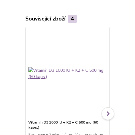
Související zboží
4
Vitamín D3 1000 IU + K2 + C 500 mg (60
OK Alfa+ Im
kaps.)
OK Alfa + Im
stravy, kombi
Kombinace 3 vitamínů pro účinnou podporu