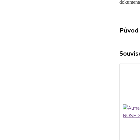
dokumenta
Původ 
Souvise