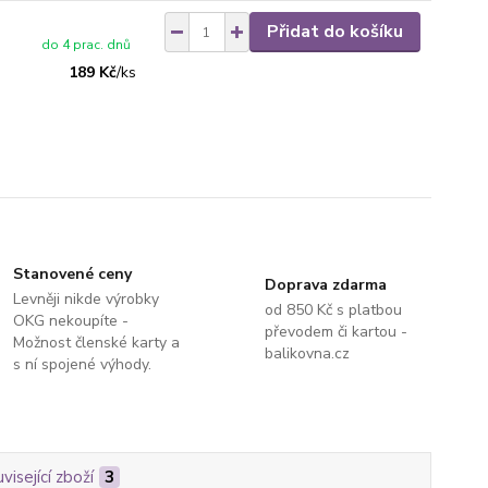
Přidat do košíku
do 4 prac. dnů
189 Kč
/
ks
Stanovené ceny
Doprava zdarma
Levněji nikde výrobky
od 850 Kč s platbou
OKG nekoupíte -
převodem či kartou -
Možnost členské karty a
balikovna.cz
s ní spojené výhody.
visející zboží
3