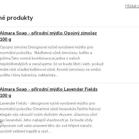
Hlídat 
é produkty
Almara Soap - přírodní mýdlo Opojný zimolez
100 g
Opojný zimolez Designové ručně vyrobené mýdlo pro
normální pokožku. Nádherná vůně zimolezu, květin a
pižma.Tato vonná kombinace je jedna z našich
nejoblíbenějších a zaručujeme, že se bude líbit i vám, pokud
máte rádi sladké květinové vůně. Kromě zimolezu ve směsi
ucítíte i tóny tuberózy, nektarinky...
Almara Soap - přírodní mýdlo Lavender Fields
100 g
Lavender Fields - designové ručně vyrobené mýdlo pro
normální pokožku.Omamná vůně levandule.Tenhle fialový
elegán vás okouzlí svým dobrým vkusem, úžasnou vůní
po levanduli. Jeho nejlepší vlastností je, že bude vždy
připraven vzít vaše unavené tělo do své hřejivé náruče,
uvolnit veškeré napětí a vysl...