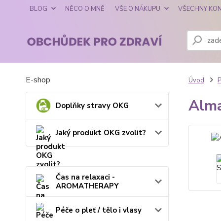
BLOG
NĚCO O MNĚ
VŠE O NÁKUPU
VŠECHNY KO
E-shop
Úvod
P
Alma
Doplňky stravy OKG
Jaký produkt OKG zvolit?
Čas na relaxaci -
AROMATHERAPY
Péče o pleť / tělo i vlasy