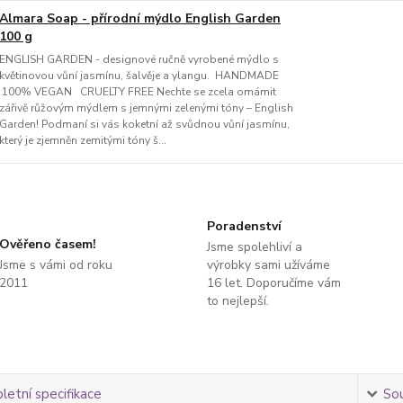
Almara Soap - přírodní mýdlo English Garden
100 g
ENGLISH GARDEN - designové ručně vyrobené mýdlo s
květinovou vůní jasmínu, šalvěje a ylangu. HANDMADE
100% VEGAN CRUELTY FREE Nechte se zcela omámit
zářivě růžovým mýdlem s jemnými zelenými tóny – English
Garden! Podmaní si vás koketní až svůdnou vůní jasmínu,
který je zjemněn zemitými tóny š...
Poradenství
Ověřeno časem!
Jsme spolehliví a
Jsme s vámi od roku
výrobky sami užíváme
2011
16 let. Doporučíme vám
to nejlepší.
etní specifikace
Sou