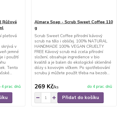
| Růžová
Almara Soap - Scrub Sweet Coffee 110
ml
g
í pleťová
Scrub Sweet Coffee přírodní kávový
scrub na tělo i obličej. 100% NATURAL
 skrývá v
HANDMADE 100% VEGAN CRUELTY
oveň jemné
FREE Kávový scrub má zcela přírodní
e i použití
složení, obsahuje ingredience v bio
ahu
kvalitě a je balen do ekologické skleněné
tek. Tento
dózy s kovovým víčkem. Po spotřebování
šské...
scrubu ji můžete použít třeba na bezob...
269 Kč
 4 prac. dnů
do 4 prac. dnů
/
ks
šíku
Přidat do košíku