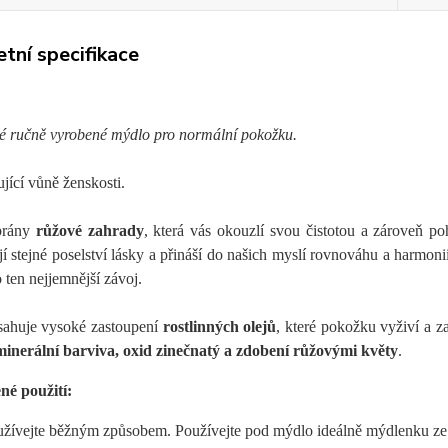
tní specifikace
vé ručně vyrobené mýdlo pro normální pokožku.
ící vůně ženskosti.
brány
růžové zahrady
, která vás okouzlí svou čistotou a zároveň po
í stejné poselství lásky a přináší do našich myslí rovnováhu a harmon
o ten nejjemnější závoj.
ahuje vysoké zastoupení
rostlinných olejů
, které pokožku vyživí a z
minerální barviva, oxid zinečnatý a zdobení růžovými květy
.
né použití:
žívejte běžným způsobem. Používejte pod mýdlo ideálně mýdlenku ze d