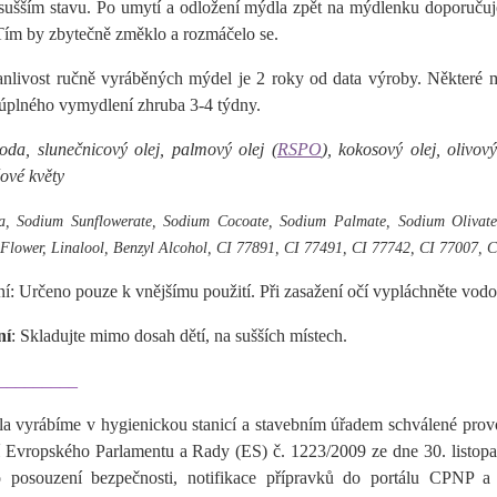
ejsušším stavu. Po umytí a odložení mýdla zpět na mýdlenku doporuču
 Tím by zbytečně změklo a rozmáčelo se.
anlivost ručně vyráběných mýdel je 2
roky od data výroby. Některé mý
úplného vymydlení zhruba 3-4 týdny.
da, slunečnicový olej, palmový olej (
RSPO
), kokosový olej, olivov
žové květy
 Sodium Sunflowerate, Sodium Cocoate, Sodium Palmate, Sodium Olivate, 
Flower, Linalool, Benzyl Alcohol, CI 77891, CI 77491, CI 77742, CI 77007, 
: Určeno pouze k vnějšímu použití. Při zasažení očí vypláchněte vodo
ní
: Skladujte mimo dosah dětí, na sušších místech.
_________
a vyrábíme v hygienickou stanicí a stavebním úřadem schválené provoz
í Evropského Parlamentu a Rady (ES) č. 1223/2009 ze dne 30. listopa
 posouzení bezpečnosti, notifikace přípravků do portálu CPNP a 