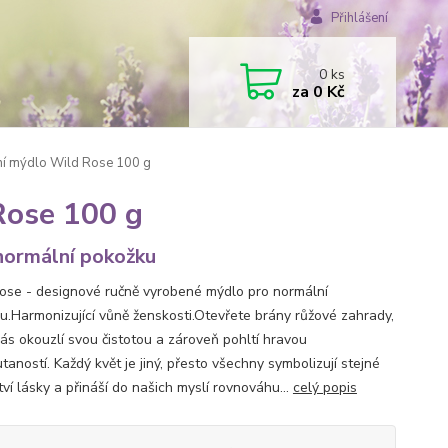
Přihlášení
0
ks
za
0 Kč
ní mýdlo Wild Rose 100 g
Rose 100 g
normální pokožku
ose - designové ručně vyrobené mýdlo pro normální
u.Harmonizující vůně ženskosti.Otevřete brány růžové zahrady,
vás okouzlí svou čistotou a zároveň pohltí hravou
aností. Každý květ je jiný, přesto všechny symbolizují stejné
ví lásky a přináší do našich myslí rovnováhu...
celý popis