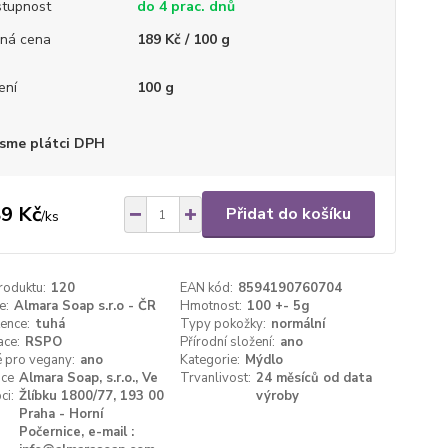
tupnost
do 4 prac. dnů
ná cena
189 Kč / 100 g
ení
100 g
sme plátci DPH
9 Kč
Přidat do košíku
/
ks
roduktu:
120
EAN kód:
8594190760704
e:
Almara Soap s.r.o - ČR
Hmotnost:
100 +- 5g
ence:
tuhá
Typy pokožky:
normální
ace:
RSPO
Přírodní složení:
ano
 pro vegany:
ano
Kategorie:
Mýdlo
ace
Almara Soap, s.r.o., Ve
Trvanlivost:
24 měsíců od data
ci:
Žlíbku 1800/77, 193 00
výroby
Praha - Horní
Počernice, e-mail :