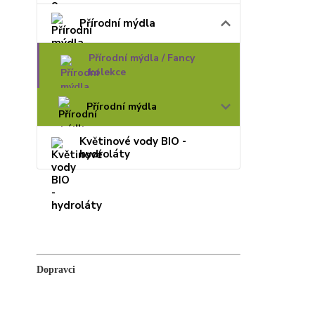
Přírodní mýdla
Přírodní mýdla / Fancy
kolekce
Přírodní mýdla
Květinové vody BIO -
hydroláty
Dopravci