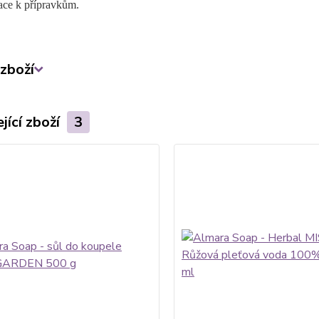
ce k přípravkům.
zboží
jící zboží
3