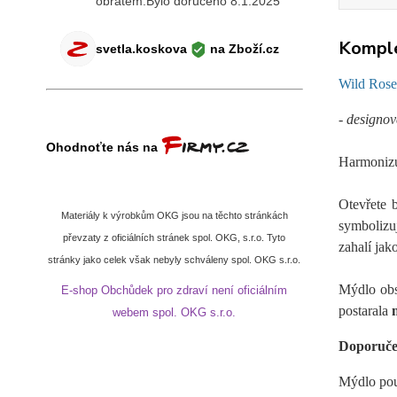
Komple
Wild Rose
- designo
Harmonizuj
Otevřete 
Materiály k výrobkům OKG jsou na těchto stránkách
symbolizuj
převzaty z oficiálních stránek spol. OKG, s.r.o. Tyto
zahalí jak
stránky jako celek však nebyly schváleny spol. OKG s.r.o.
Mýdlo obs
E-shop Obchůdek pro zdraví není oficiálním
postarala
webem spol. OKG s.r.o.
Doporuče
Mýdlo pou