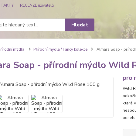
NTAKTY
RECENZE uživatelů
Hledat
řírodní mýdla
Přírodní mýdla / Fancy kolekce
Almara Soap - přírod
ra Soap - přírodní mýdlo Wild 
pro 
Wild R
pokožk
která 
nespout
poselst