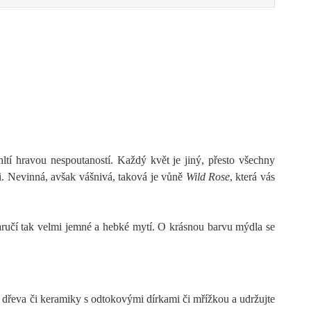
hltí hravou nespoutaností. Každý květ je jiný, přesto všechny
ii. Nevinná, avšak vášnivá, taková je vůně
Wild Rose
, která vás
aručí tak velmi jemné a hebké mytí. O krásnou barvu mýdla se
řeva či keramiky s odtokovými dírkami či mřížkou a udržujte