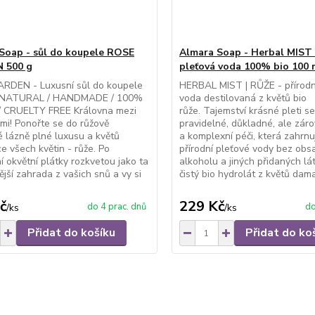
Soap - sůl do koupele ROSE
Almara Soap - Herbal MIST 
 500 g
pleťová voda 100% bio 100 
RDEN - Luxusní sůl do koupele
HERBAL MIST | RŮŽE - přírodn
ATURAL / HANDMADE / 100%
voda destilovaná z květů bio
 CRUELTY FREE Královna mezi
růže. Tajemství krásné pleti se
mi! Ponořte se do růžově
pravidelné, důkladné, ale zár
 lázně plné luxusu a květů
a komplexní péči, která zahrnuj
e všech květin - růže. Po
přírodní pleťové vody bez obs
 okvětní plátky rozkvetou jako ta
alkoholu a jiných přidaných lá
ější zahrada z vašich snů a vy si
čistý bio hydrolát z květů dama
č
229 Kč
do 4 prac. dnů
do
/
ks
/
ks
Přidat do košíku
Přidat do ko