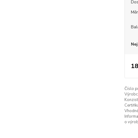
Dos
Měr
Bal
Nej
18
Číslo p
Výrobc
Konzist
Certifik
Vhodné
Inform
o výrob