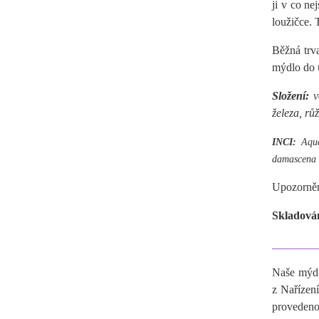
ji v co n
loužičce.
Běžná trv
mýdlo do 
Složení:
vo
železa, rů
INCI:
Aqua,
damascena 
Upozornění
Skladová
________
Naše mýdl
z Nařízen
provedeno