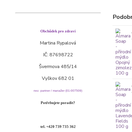
Podobn
Obchůdek pro zdraví
Martina Rypalová
IČ: 87698722
Švermova 485/14
Vyškov 682 01
nez. partner / manažer (01-007509)
Potřebujete poradit?
tel. +420 739 735 362