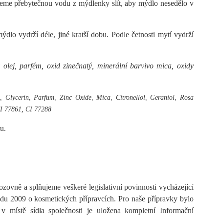
jeme přebytečnou vodu z mýdlenky slít, aby mýdlo nesedělo v
dlo vydrží déle, jiné kratší dobu. Podle četnosti mytí vydrží
ý olej, parfém, oxid zinečnatý, minerální barvivo mica, oxidy
Glycerin, Parfum, Zinc Oxide, Mica, Citronellol, Geraniol, Rosa
CI 77861, CI 77288
u.
ovně a splňujeme veškeré legislativní povinnosti vycházející
du 2009 o kosmetických přípravcích. Pro naše přípravky bylo
v místě sídla společnosti je uložena kompletní Informační