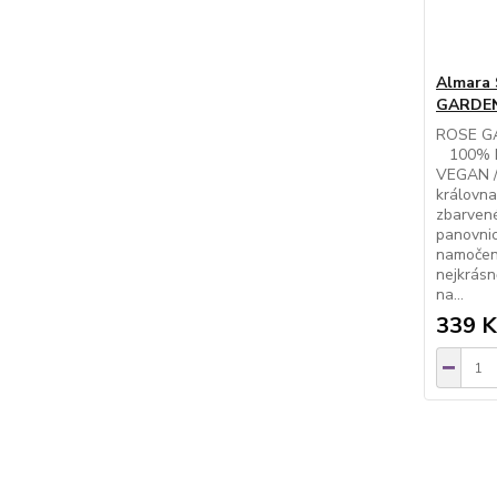
Almara 
GARDEN
ROSE GA
100% N
VEGAN /
královna
zbarvené
panovnic
namočení
nejkrásn
na...
339 K