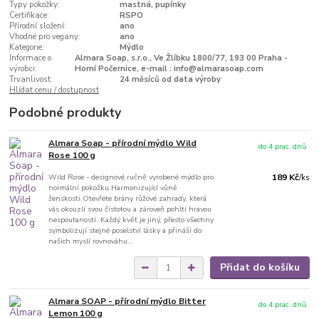
Typy pokožky:
mastná, pupínky
Certifikace:
RSPO
Přírodní složení:
ano
Vhodné pro vegany:
ano
Kategorie:
Mýdlo
Informace o
Almara Soap, s.r.o., Ve Žlíbku 1800/77, 193 00 Praha -
výrobci:
Horní Počernice, e-mail : info@almarasoap.com
Trvanlivost:
24 měsíců od data výroby
Hlídat cenu / dostupnost
Podobné produkty
Almara Soap - přírodní mýdlo Wild
do 4 prac. dnů
Rose 100 g
Wild Rose - designové ručně vyrobené mýdlo pro
189 Kč
/
ks
normální pokožku.Harmonizující vůně
ženskosti.Otevřete brány růžové zahrady, která
vás okouzlí svou čistotou a zároveň pohltí hravou
nespoutaností. Každý květ je jiný, přesto všechny
symbolizují stejné poselství lásky a přináší do
našich myslí rovnováhu...
Přidat do košíku
Almara SOAP - přírodní mýdlo Bitter
do 4 prac. dnů
Lemon 100 g