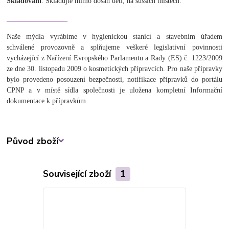
Skladování
: Skladujte mimo dosah dětí, na sušších místech.
_________________
Naše mýdla vyrábíme v hygienickou stanicí a stavebním úřadem
schválené provozovně a splňujeme veškeré legislativní povinnosti
vycházející z Nařízení Evropského Parlamentu a Rady (ES) č. 1223/2009
ze dne 30. listopadu 2009 o kosmetických přípravcích. Pro naše přípravky
bylo provedeno posouzení bezpečnosti, notifikace přípravků do portálu
CPNP a v místě sídla společnosti je uložena kompletní Informační
dokumentace k přípravkům.
Původ zboží
Související zboží
1