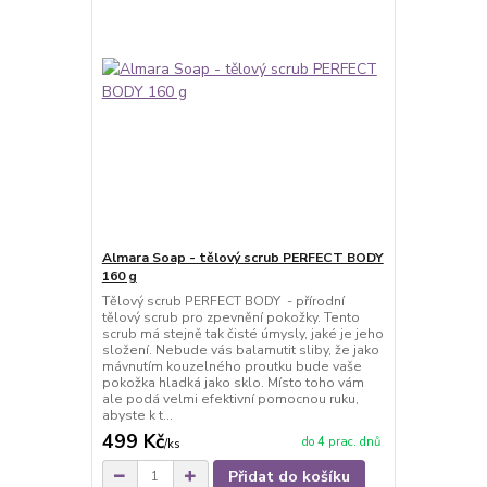
Almara Soap - tělový scrub PERFECT BODY
160 g
Tělový scrub PERFECT BODY - přírodní
tělový scrub pro zpevnění pokožky. Tento
scrub má stejně tak čisté úmysly, jaké je jeho
složení. Nebude vás balamutit sliby, že jako
mávnutím kouzelného proutku bude vaše
pokožka hladká jako sklo. Místo toho vám
ale podá velmi efektivní pomocnou ruku,
abyste k t...
499 Kč
do 4 prac. dnů
/
ks
Přidat do košíku