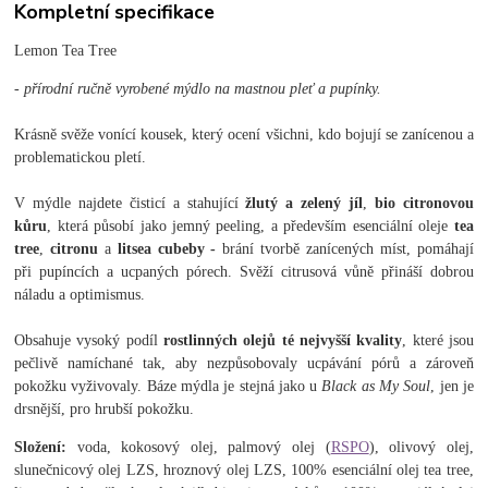
Kompletní specifikace
Lemon Tea Tree
- přírodní ručně vyrobené mýdlo na mastnou pleť a pupínky.
Krásně svěže vonící kousek, který ocení všichni, kdo bojují se zanícenou a
problematickou pletí.
V mýdle najdete čisticí a stahující
žlutý a zelený jíl
,
bio citronovou
kůru
, která působí jako jemný peeling, a především esenciální oleje
tea
tree
,
citronu
a
litsea cubeby -
brání tvorbě zanícených míst, pomáhají
při pupíncích a ucpaných pórech. Svěží citrusová vůně přináší dobrou
náladu a optimismus.
Obsahuje vysoký podíl
rostlinných olejů té nejvyšší kvality
, které jsou
pečlivě namíchané tak, aby nezpůsobovaly ucpávání pórů a zároveň
pokožku vyživovaly. Báze mýdla je stejná jako u
Black as My Soul
, jen je
drsnější, pro hrubší pokožku.
Složení:
voda, kokosový olej, palmový olej (
RSPO
), olivový olej,
slunečnicový olej LZS, hroznový olej LZS, 100% esenciální olej tea tree,