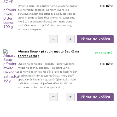
Bitter Lemon - designové ručně vyrobené mýdlo
189 Kč
/
ks
pro normální pokožku. Koncentrovaná síla
citrusové svěžesti!Už cítíte ty osvěžující vibrace
vlévající se do vašeho těla jako tajná super síla,
která vás bude pohánět celý den, nebo třeba i
noc? Čistá energizující vůně citronové trávy,
verbeny a bergamotu...
Přidat do košíku
Almara Soap - přírodní mýdlo Babiččina
do 4 prac. dnů
zahrádka 90 g
Babiččina zahrádka - přírodní ručně vyrobené
189 Kč
/
ks
mýdlo na suchou pokožku. Tradiční vůně
nádherné geránie a měsíčku jako za časů našich
babiček.Geránium je typ muškátu, který patří
spolu s měsíčkem k nejtradičnějším květinkám
našich zahrádek. Nejenže dodává Babiččině
zahrádce nádhernou až opojnou vůni, ...
Přidat do košíku