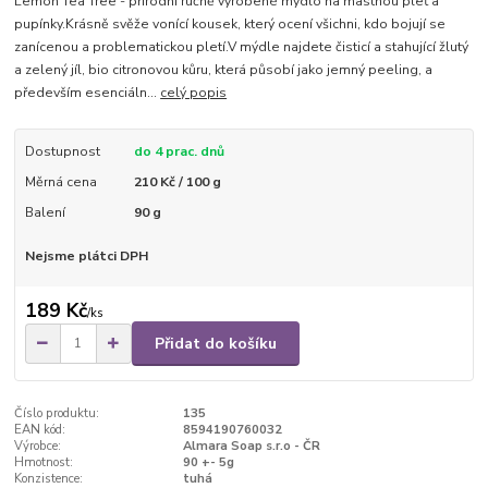
Lemon Tea Tree - přírodní ručně vyrobené mýdlo na mastnou pleť a
pupínky.Krásně svěže vonící kousek, který ocení všichni, kdo bojují se
zanícenou a problematickou pletí.V mýdle najdete čisticí a stahující žlutý
a zelený jíl, bio citronovou kůru, která působí jako jemný peeling, a
především esenciáln...
celý popis
Dostupnost
do 4 prac. dnů
Měrná cena
210 Kč / 100 g
Balení
90 g
Nejsme plátci DPH
189 Kč
/
ks
Přidat do košíku
Číslo produktu:
135
EAN kód:
8594190760032
Výrobce:
Almara Soap s.r.o - ČR
Hmotnost:
90 +- 5g
Konzistence:
tuhá