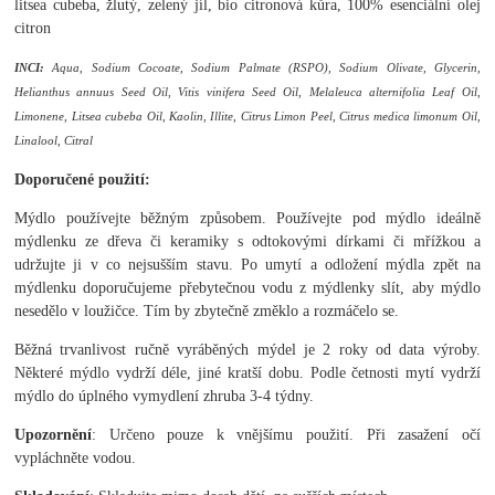
litsea cubeba, žlutý, zelený jíl, bio citronová kůra, 100% esenciální olej
citron
INCI:
Aqua, Sodium Cocoate, Sodium Palmate (RSPO), Sodium Olivate, Glycerin,
Helianthus annuus Seed Oil, Vitis vinifera Seed Oil, Melaleuca alternifolia Leaf Oil,
Limonene, Litsea cubeba Oil, Kaolin, Illite, Citrus Limon Peel, Citrus medica limonum Oil,
Linalool, Citral
Doporučené použití:
Mýdlo používejte běžným způsobem. Používejte pod mýdlo ideálně
mýdlenku ze dřeva či keramiky s odtokovými dírkami či mřížkou a
udržujte ji v co nejsušším stavu. Po umytí a odložení mýdla zpět na
mýdlenku doporučujeme přebytečnou vodu z mýdlenky slít, aby mýdlo
nesedělo v loužičce. Tím by zbytečně změklo a rozmáčelo se.
Běžná trvanlivost ručně vyráběných mýdel je 2 roky od data výroby.
Některé mýdlo vydrží déle, jiné kratší dobu. Podle četnosti mytí vydrží
mýdlo do úplného vymydlení zhruba 3-4 týdny.
Upozornění
: Určeno pouze k vnějšímu použití. Při zasažení očí
vypláchněte vodou.